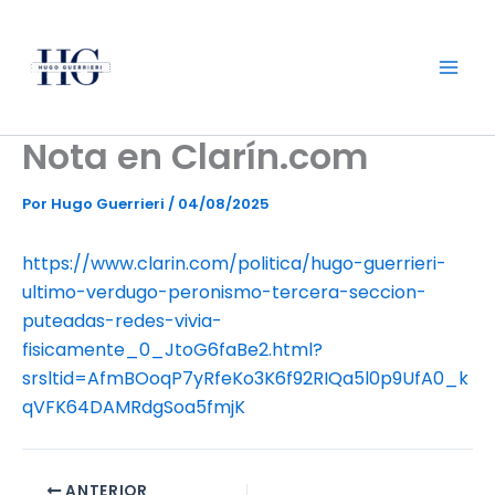
Ir
al
contenido
Nota en Clarín.com
Por
Hugo Guerrieri
/
04/08/2025
https://www.clarin.com/politica/hugo-guerrieri-
ultimo-verdugo-peronismo-tercera-seccion-
puteadas-redes-vivia-
fisicamente_0_JtoG6faBe2.html?
srsltid=AfmBOoqP7yRfeKo3K6f92RIQa5l0p9UfA0_k
qVFK64DAMRdgSoa5fmjK
ANTERIOR